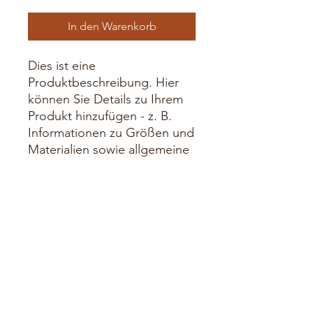
In den Warenkorb
Dies ist eine 
Produktbeschreibung. Hier 
können Sie Details zu Ihrem 
Produkt hinzufügen - z. B. 
Informationen zu Größen und 
Materialien sowie allgemeine 
Pflege- und 
Reinigungshinweise.
PRODUKTINFO
Das ist ein Produktdetail. Hier können
RÜCKGABEBEDINGUNGEN
Sie Informationen zu Ihrem Produkt
hinzufügen, wie beispielsweise
Größen, Materialien und Anleitungen.
Das sind Rückgabebedingungen.